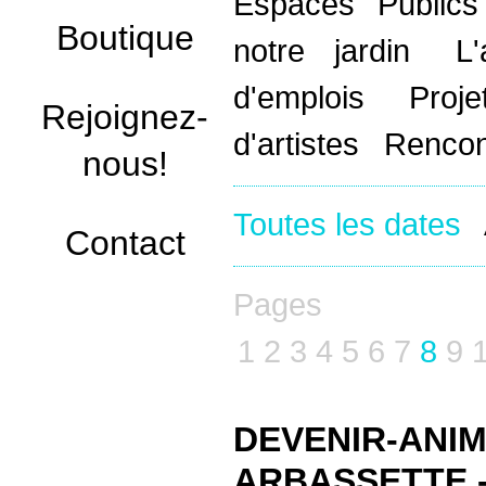
Espaces Public
Boutique
notre jardin
L
d'emplois
Proj
Rejoignez-
d'artistes
Rencon
nous!
Toutes les dates
Contact
Pages
1
2
3
4
5
6
7
8
9
DEVENIR-ANIM
ARBASSETTE 