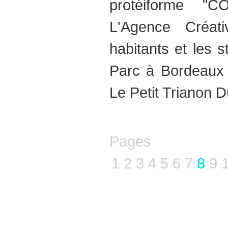
protéiforme "
L'Agence Créat
habitants et les 
Parc à Bordeaux 
Le Petit Trianon D
Pages
1
2
3
4
5
6
7
8
9