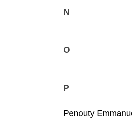
N
O
P
Penouty Emmanu