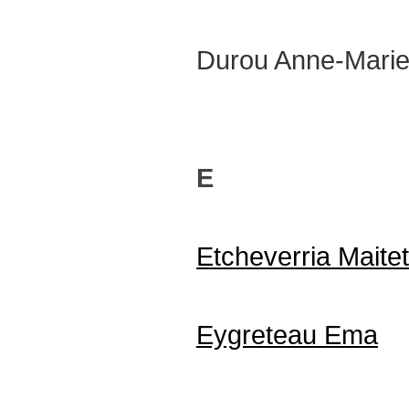
Durou Anne-Mari
E
Etcheverria Maite
Eygreteau Ema