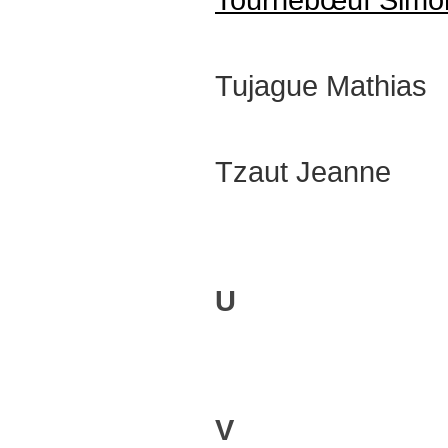
Tournebœuf Simo
Tujague Mathias
Tzaut Jeanne
U
V